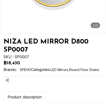
1/3
NIZA LED MIRROR D800
SP0007
SKU : SP0007
฿18,430
Brands:
Categories:
SPEHO
LED Mirrors
,
Round Floor Drains
Share
Product description