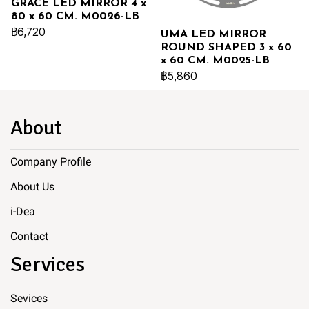
GRACE LED MIRROR 4 x
80 x 60 CM. M0026-LB
฿6,720
UMA LED MIRROR
ROUND SHAPED 3 x 60
x 60 CM. M0025-LB
฿5,860
About
Company Profile
About Us
i-Dea
Contact
Services
Sevices