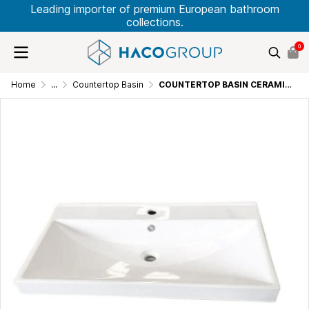
Leading importer of premium European bathroom
collections.
0
Home
...
Countertop Basin
COUNTERTOP BASIN CERAMIC 80.0 CM LB-ARCO-800C-CT