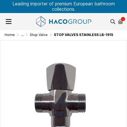
Leading importer of premium European bathroom
collections.
0
Home
...
Stop Valve
STOP VALVES STAINLESS LB-1915