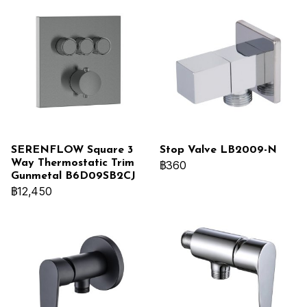
SERENFLOW Square 3
Stop Valve LB2009-N
Way Thermostatic Trim
฿360
Gunmetal B6D09SB2CJ
฿12,450