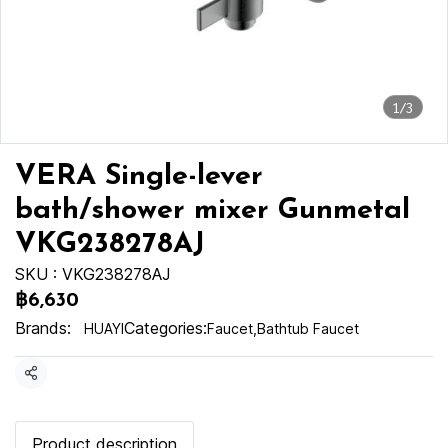
1/3
VERA Single-lever
bath/shower mixer Gunmetal
VKG238278AJ
SKU : VKG238278AJ
฿6,630
Brands:
Categories:
HUAYI
Faucet
,
Bathtub Faucet
Share
Product description