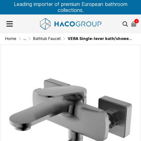
Leading importer of premium European bathroom
collections.
0
Home
...
Bathtub Faucet
VERA Single-lever bath/shower mixer Gunmetal VKG238278AJ