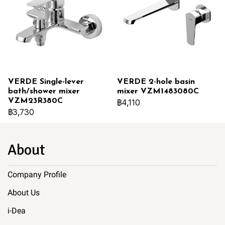
VERDE Single-lever
VERDE 2-hole basin
bath/shower mixer
mixer VZM1483080C
VZM23R380C
฿4,110
฿3,730
About
Company Profile
About Us
i-Dea