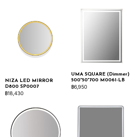
UMA SQUARE (Dimmer)
500*50*700 M0061-LB
NIZA LED MIRROR
฿6,950
D800 SP0007
฿18,430