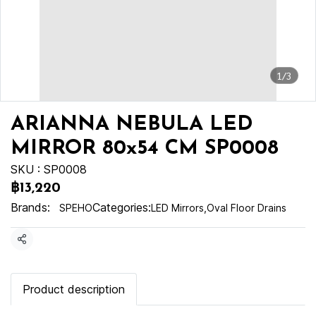
1/3
ARIANNA NEBULA LED
MIRROR 80x54 CM SP0008
SKU : SP0008
฿13,220
Brands:
Categories:
SPEHO
LED Mirrors
,
Oval Floor Drains
Share
Product description