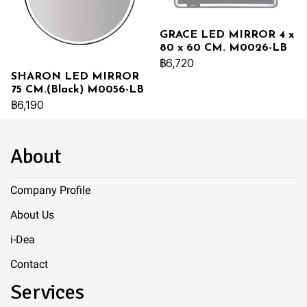
GRACE LED MIRROR 4 x
80 x 60 CM. M0026-LB
฿6,720
SHARON LED MIRROR
75 CM.(Black) M0056-LB
฿6,190
About
Company Profile
About Us
i-Dea
Contact
Services