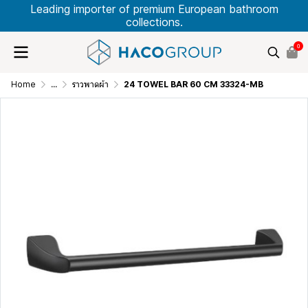
Leading importer of premium European bathroom
collections.
0
Home
...
ราวพาดผ้า
24 TOWEL BAR 60 CM 33324-MB