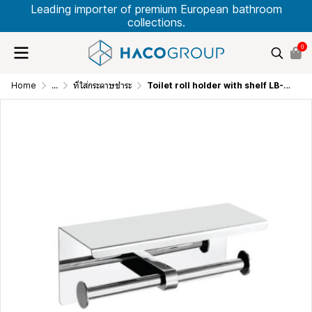
Leading importer of premium European bathroom
collections.
0
Home
...
ที่ใส่กระดาษชำระ
Toilet roll holder with shelf LB-A05-2