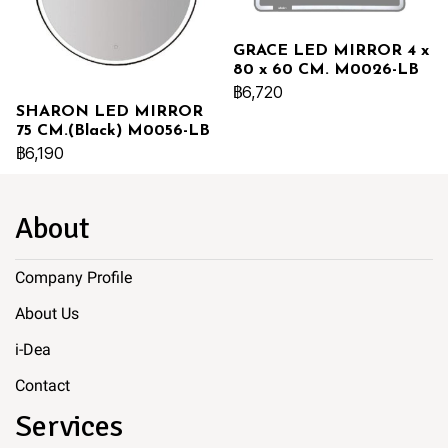
GRACE LED MIRROR 4 x
80 x 60 CM. M0026-LB
฿6,720
SHARON LED MIRROR
75 CM.(Black) M0056-LB
฿6,190
About
Company Profile
About Us
i-Dea
Contact
Services