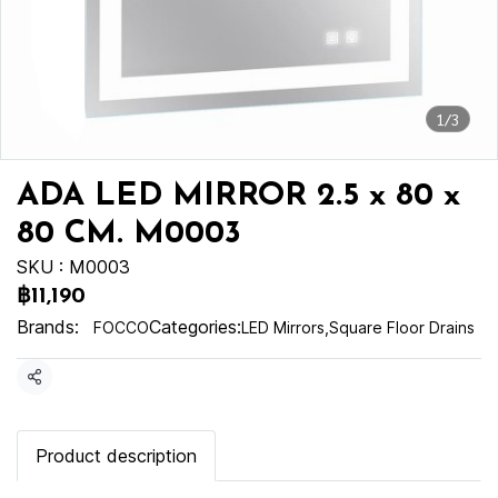
1/3
ADA LED MIRROR 2.5 x 80 x
80 CM. M0003
SKU : M0003
฿11,190
Brands:
Categories:
FOCCO
LED Mirrors
,
Square Floor Drains
Share
Product description