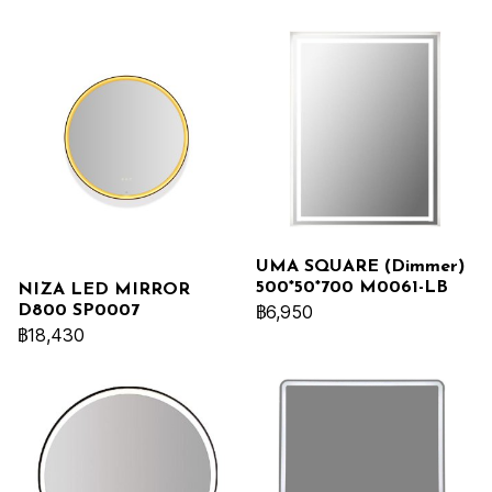
UMA SQUARE (Dimmer)
500*50*700 M0061-LB
NIZA LED MIRROR
฿6,950
D800 SP0007
฿18,430