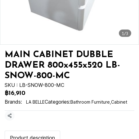
1/3
MAIN CABINET DUBBLE
DRAWER 800x455x520 LB-
SNOW-800-MC
SKU : LB-SNOW-800-MC
฿16,910
Brands:
Categories:
LA BELLE
Bathroom Furniture
,
Cabinet
Share
Product description