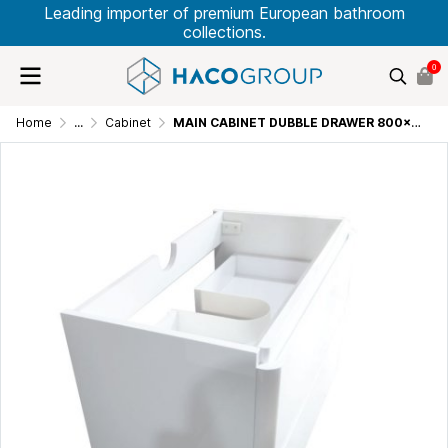
Leading importer of premium European bathroom
collections.
0
Home
...
Cabinet
MAIN CABINET DUBBLE DRAWER 800x455x520 LB-SNOW-800-MC