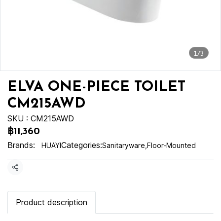
1/3
ELVA ONE-PIECE TOILET
CM215AWD
SKU : CM215AWD
฿11,360
Brands:
Categories:
HUAYI
Sanitaryware
,
Floor-Mounted
Share
Product description