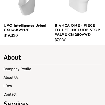
UVO Intelligence Urinal
BIANCA ONE - PIECE
CX043BWH/P
TOILET INCLUDE STOP
VALVE CM220AWD
฿19,330
฿7,930
About
Company Profile
About Us
i-Dea
Contact
Services