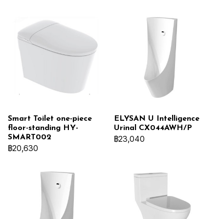
Smart Toilet one-piece
ELYSAN U Intelligence
floor-standing HY-
Urinal CX044AWH/P
SMART002
฿23,040
฿20,630