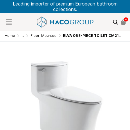
Leading importer of premium European bathroom
collections.
0
Home
...
Floor-Mounted
ELVA ONE-PIECE TOILET CM215AWD