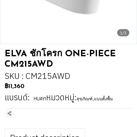
1/3
ELVA ชักโครก ONE-PIECE
CM215AWD
SKU : CM215AWD
฿11,360
แบรนด์:
หมวดหมู่:
HUAYI
สุขภัณฑ์
,
แบบตั้งพื้น
แชร์