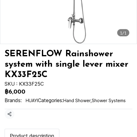
1/1
SERENFLOW Rainshower
system with single lever mixer
KX33F25C
SKU : KX33F25C
฿6,000
Brands:
Categories:
HUAYI
Hand Shower
,
Shower Systems
Share
Product description