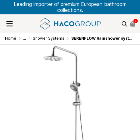
Leading importer of premium European bathroom
collections.
0
Home
...
Shower Systems
SERENFLOW Rainshower system with single lever mixer KX33F25C