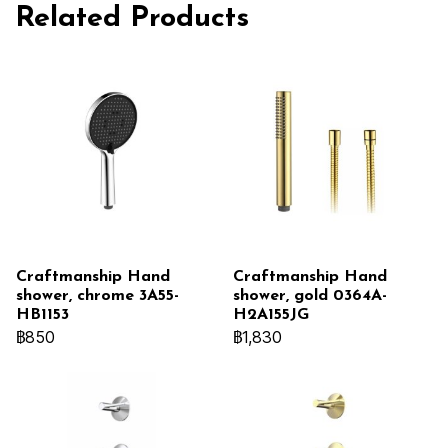
Related Products
Craftmanship Hand
Craftmanship Hand
shower, chrome 3A55-
shower, gold 0364A-
HB1153
H2A155JG
฿850
฿1,830