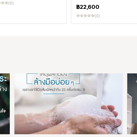
(0)
฿22,600
(0)