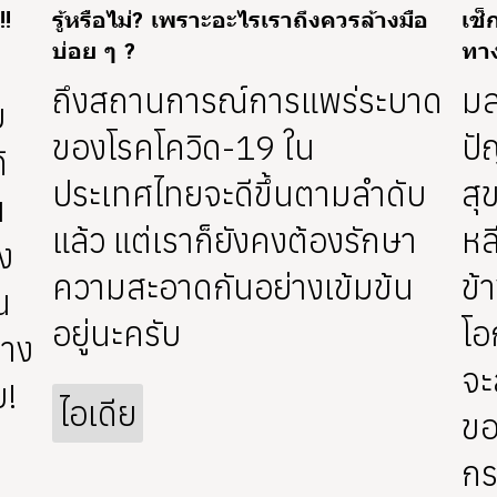
!!
รู้หรือไม่? เพราะอะไรเราถึงควรล้างมือ
เช็
บ่อย ๆ ?
ทา
ถึงสถานการณ์การแพร่ระบาด
มล
ม
ของโรคโควิด-19 ใน
ปั
้
ประเทศไทยจะดีขึ้นตามลำดับ
สุ
น
แล้ว แต่เราก็ยังคงต้องรักษา
หล
ง
ความสะอาดกันอย่างเข้มข้น
ข้
น
อยู่นะครับ
โอ
้าง
จะ
บ!
ไอเดีย
ขอ
กร