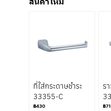
สินค้าใหม่
ที่ใส่กระดาษชำระ
รา
33355-C
3
฿430
฿7