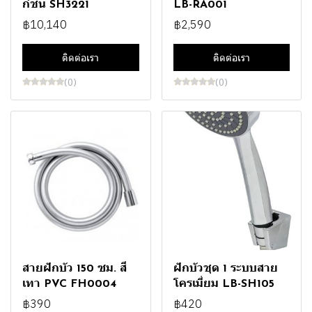
ก์ชั่น SH3221
LB-RA001
฿10,140
฿2,590
ติดต่อเรา
ติดต่อเรา
(0)
(0)
สายฝักบัว 150 ซม. สี
ฝักบัวชุด 1 ระบบสาย
เทา PVC FH0004
โครเมี่ยม LB-SH105
฿390
฿420