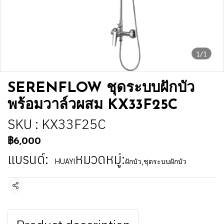
1/1
SERENFLOW ชุดระบบฝักบัว
พร้อมวาล์วผสม KX33F25C
SKU : KX33F25C
฿6,000
แบรนด์:
หมวดหมู่:
HUAYI
ฝักบัว
,
ชุดระบบฝักบัว
แชร์