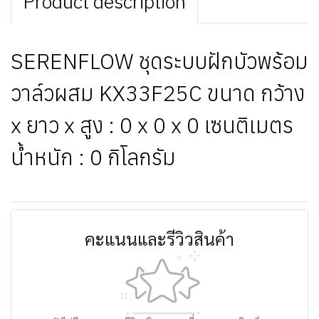
Product description
SERENFLOW ชุดระบบฝักบัวพร้อม
วาล์วผสม KX33F25C ขนาด กว้าง
x ยาว x สูง : 0 x 0 x 0 เซนติเมตร
น้ำหนัก : 0 กิโลกรัม
คะแนนและรีวิวสินค้า