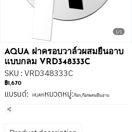
1/1
AQUA ฝาครอบวาล์วผสมยืนอาบ
แบบกลม VRD348333C
SKU : VRD348333C
฿1,670
แบรนด์:
หมวดหมู่:
HUAYI
ก๊อก
,
ก๊อกผสมยืนอาบ
แชร์