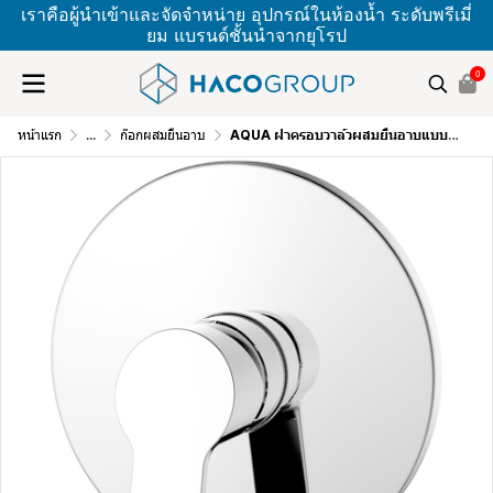
เราคือผู้นำเข้าและจัดจำหน่าย อุปกรณ์ในห้องน้ำ ระดับพรีเมี่
ยม แบรนด์ชั้นนำจากยุโรป
0
หน้าแรก
...
ก๊อกผสมยืนอาบ
AQUA ฝาครอบวาล์วผสมยืนอาบแบบกลม VRD348333C