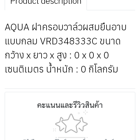
Product description
AQUA ฝาครอบวาล์วผสมยืนอาบ
แบบกลม VRD348333C ขนาด
กว้าง x ยาว x สูง : 0 x 0 x 0
เซนติเมตร น้ำหนัก : 0 กิโลกรัม
คะแนนและรีวิวสินค้า