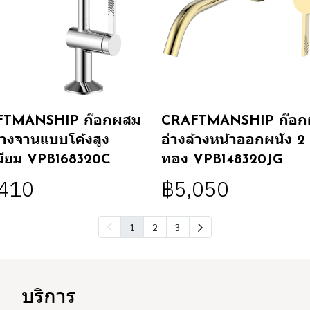
FTMANSHIP ก๊อกผสม
CRAFTMANSHIP ก๊อก
ล้างจานแบบโค้งสูง
อ่างล้างหน้าออกผนัง 2 ร
มียม VPB168320C
ทอง VPB148320JG
,410
฿5,050
1
2
3
บริการ