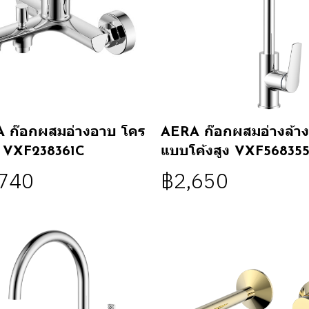
 ก๊อกผสมอ่างอาบ โคร
AERA ก๊อกผสมอ่างล้า
ยม VXF238361C
แบบโค้งสูง VXF56835
,740
฿2,650