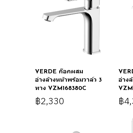
VERDE ก๊อกผสม
VER
อ่างล้างหน้าพร้อมวาล์ว 3
อ่างล
ทาง VZM168380C
VZM
฿2,330
฿4