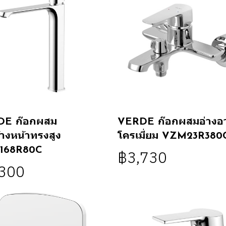
DE ก๊อกผสม
VERDE ก๊อกผสมอ่างอ
้างหน้าทรงสูง
โครเมี่ยม VZM23R380
168R80C
฿3,730
,300