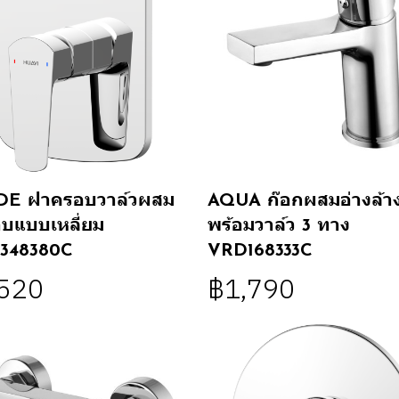
DE ฝาครอบวาล์วผสม
AQUA ก๊อกผสมอ่างล้าง
าบแบบเหลี่ยม
พร้อมวาล์ว 3 ทาง
348380C
VRD168333C
,520
฿1,790