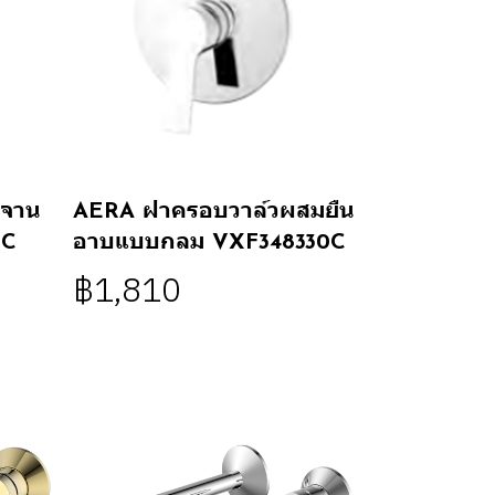
งจาน
AERA ฝาครอบวาล์วผสมยืน
5C
อาบแบบกลม VXF348330C
฿1,810