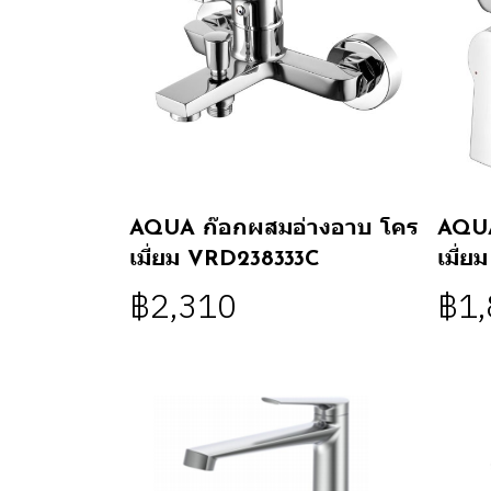
AQUA ก๊อกผสมอ่างอาบ โคร
AQUA
เมี่ยม VRD238333C
เมี่
฿2,310
฿1