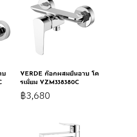
าบ
VERDE ก๊อกผสมยืนอาบ โค
C
รเมี่ยม VZM338380C
฿3,680