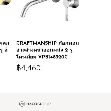
ผสม
CRAFTMANSHIP ก๊อกผสม
ู สี
อ่างล้างหน้าออกผนัง 2 รู
โครเมียม VPB148320C
฿4,460