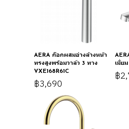
AERA ก๊อกผสมอ่างล้างหน้า
AERA
ทรงสูงพร้อมวาล์ว 3 ทาง
เมี่
VXE168R61C
฿2
฿3,690