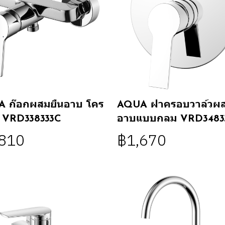
 ก๊อกผสมยืนอาบ โคร
AQUA ฝาครอบวาล์วผส
ยม VRD338333C
อาบแบบกลม VRD3483
,810
฿1,670