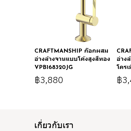
CRAFTMANSHIP ก๊อกผสม
CRA
อ่างล้างจานแบบโค้งสูงสีทอง
อ่าง
VPB168320JG
โครเ
฿3,880
฿3
เกี่ยวกับเรา